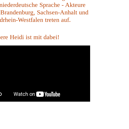
 niederdeutsche Sprache - Akteure
 Brandenburg, Sachsen-Anhalt und
drhein-Westfalen treten auf.
ere Heidi ist mit dabei!