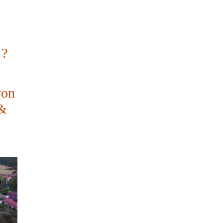
!?
von
 &