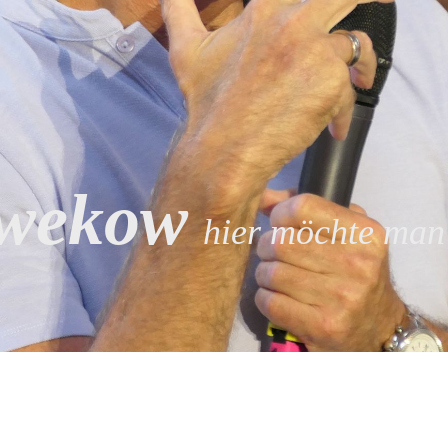
wekow
hier möchte man