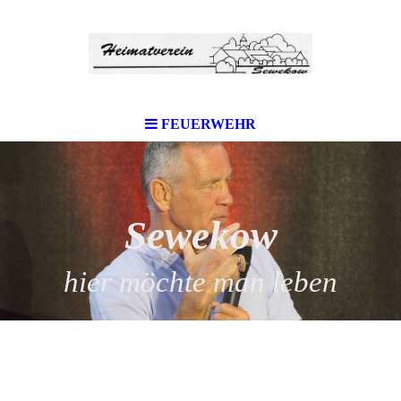
FEUERWEHR
Sewekow
hier möchte man leben